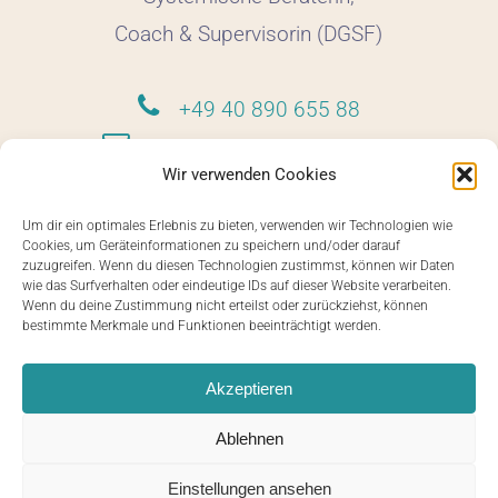
Coach & Supervisorin (DGSF)
+49 40 890 655 88
info@martina-hoffmann.eu
Wir verwenden Cookies
Beratung & Coaching
Um dir ein optimales Erlebnis zu bieten, verwenden wir Technologien wie
Cookies, um Geräteinformationen zu speichern und/oder darauf
Supervision
zuzugreifen. Wenn du diesen Technologien zustimmst, können wir Daten
wie das Surfverhalten oder eindeutige IDs auf dieser Website verarbeiten.
Menschenwürde & Scham
Wenn du deine Zustimmung nicht erteilst oder zurückziehst, können
bestimmte Merkmale und Funktionen beeinträchtigt werden.
Vita
Kontakt
Akzeptieren
Ablehnen
Einstellungen ansehen